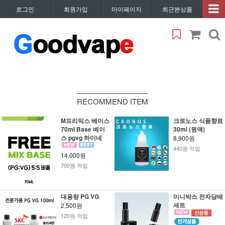
로그인
회원가입
마이페이지
최근본상품
RECOMMEND ITEM
M프리믹스 베이스
크로노스 식품향료
70ml Base 베이
30ml (원액)
스 pgvg 하이네
8,900원
440원 적립
14,000원
700원 적립
대용량 PG VG
미니박스 전자담배
세트
2,500원
120원 적립