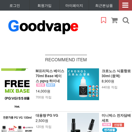
로그인
회원가입
마이페이지
최근본상품
RECOMMEND ITEM
M프리믹스 베이스
크로노스 식품향료
70ml Base 베이
30ml (원액)
스 pgvg 하이네
8,900원
440원 적립
14,000원
700원 적립
대용량 PG VG
미니박스 전자담배
세트
2,500원
120원 적립